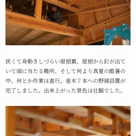
狭くて身動きしづらい屋根裏、屋根から釘が出て
いて頭に当たる難所、そして何より真夏の酷暑の
中、何とか作業は進行。垂木７本への野縁設置が
完了しました。出来上がった景色は壮観でした。