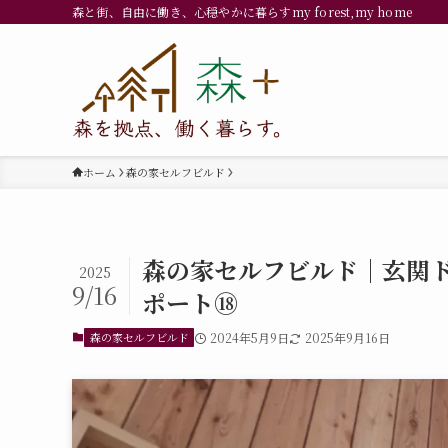
森と街、自由に働き、心穏やかに暮らすmy forest,my home
ホーム
森の家セルフビルド
森の家セルフビルド｜玄関
2025
9/16
ポート⑱
森の家セルフビルド
2024年5月9日
2025年9月16日